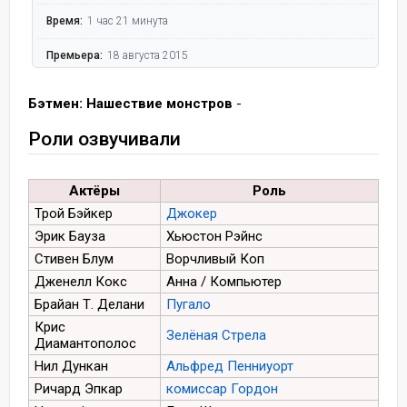
Время:
1 час 21 минута
Премьера:
18 августа 2015
Бэтмен: Нашествие монстров
-
Роли озвучивали
Актёры
Роль
Трой Бэйкер
Джокер
Эрик Бауза
Хьюстон Рэйнс
Стивен Блум
Ворчливый Коп
Дженелл Кокс
Анна / Компьютер
Брайан Т. Делани
Пугало
Крис
Зелёная Стрела
Диамантополос
Нил Дункан
Альфред Пенниуорт
Ричард Эпкар
комиссар Гордон