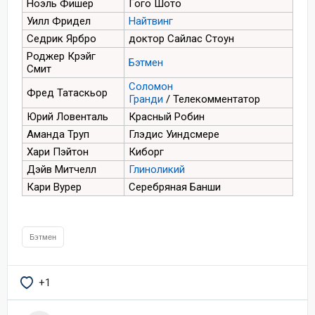
Ноэль Фишер
Гого Шото
Уилл Фридел
Найтвинг
Седрик Ярбро
доктор Сайлас Стоун
Роджер Крэйг
Бэтмен
Смит
Соломон
Фред Татаскьор
Гранди
/ Телекомментатор
Юрий Ловенталь
Красный Робин
Аманда Труп
Глэдис Уиндсмере
Хари Пэйтон
Киборг
Дэйв Митчелл
Глиноликий
Кари Вурер
Серебряная Банши
Бэтмен
+1