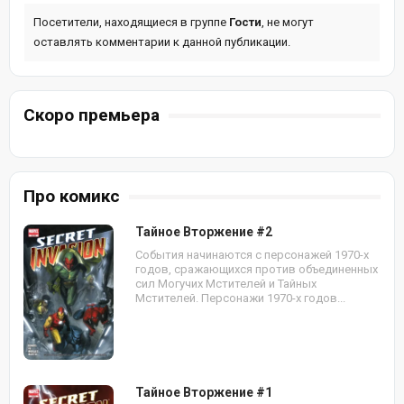
Посетители, находящиеся в группе
Гости
, не могут
оставлять комментарии к данной публикации.
Скоро премьера
Про комикс
Тайное Вторжение #2
События начинаются с персонажей 1970-х
годов, сражающихся против объединенных
сил Могучих Мстителей и Тайных
Мстителей. Персонажи 1970-х годов...
Тайное Вторжение #1