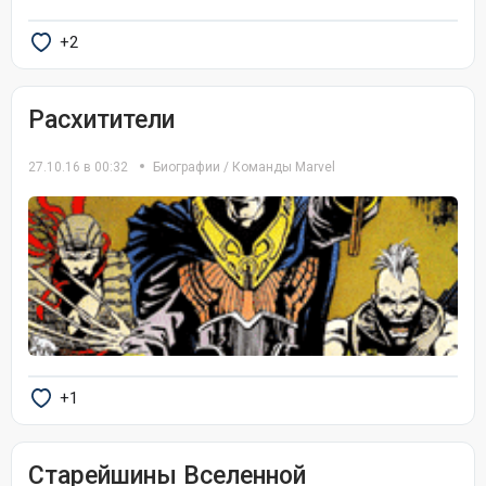
+2
Расхитители
27.10.16 в 00:32
Биографии
/
Команды Marvel
+1
Старейшины Вселенной