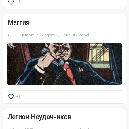
+1
Маггия
12.03.16 в 02:42
Биографии
/
Команды Marvel
+1
Легион Неудачников