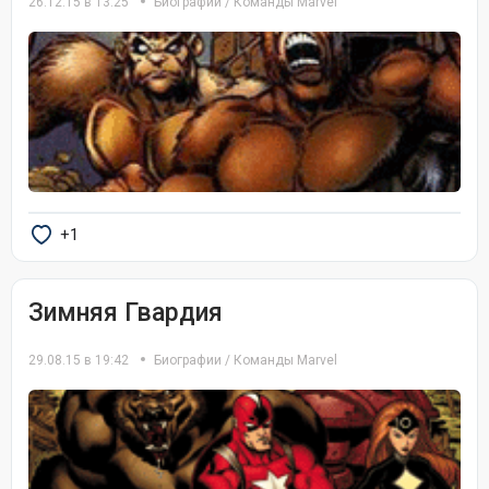
26.12.15 в 13:25
Биографии
/
Команды Marvel
+1
Зимняя Гвардия
29.08.15 в 19:42
Биографии
/
Команды Marvel